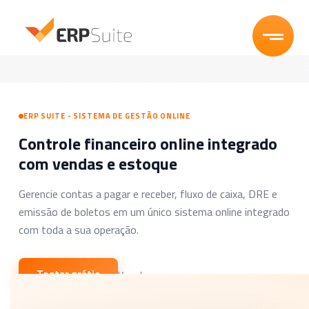
Funcionalidades
Segmentos
ERP SUITE - SISTEMA DE GESTÃO ONLINE
Controle financeiro online integrado
Planos
com vendas e estoque
Blog
Gerencie contas a pagar e receber, fluxo de caixa, DRE e
emissão de boletos em um único sistema online integrado
Experimente Grátis
com toda a sua operação.
Entrar
Testar grátis
Ver planos →