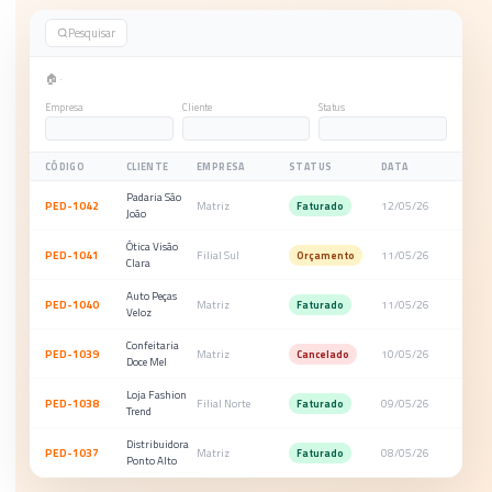
✓
10 dias grátis
✓
100% na nuvem
✓
Sem cartão
Pesquisar
🏠 ·
Empresa
Cliente
Status
CÓDIGO
CLIENTE
EMPRESA
STATUS
DATA
Padaria São
PED-1042
Matriz
12/05/26
Faturado
João
Ótica Visão
PED-1041
Filial Sul
11/05/26
Orçamento
Clara
Auto Peças
PED-1040
Matriz
11/05/26
Faturado
Veloz
Confeitaria
PED-1039
Matriz
10/05/26
Cancelado
Doce Mel
Loja Fashion
PED-1038
Filial Norte
09/05/26
Faturado
Trend
Distribuidora
PED-1037
Matriz
08/05/26
Faturado
Ponto Alto